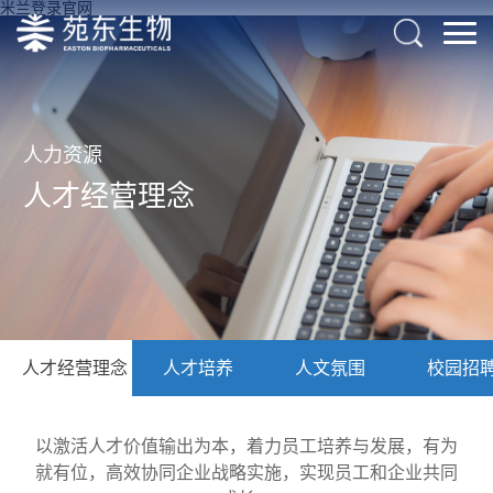
米兰登录官网
人力资源
人才经营理念
人才经营理念
人才培养
人文氛围
校园招
以激活人才价值输出为本，着力员工培养与发展，有为
就有位，高效协同企业战略实施，实现员工和企业共同