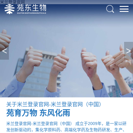
米兰登录官网
<
>
关于米兰登录官网-米兰登录官网（中国）
苑育万物
东风化雨
米兰登录官网-米兰登录官网（中国） 成立于2009年，是一家以研
发创新驱动的，集化学原料药、高端化学药及生物药研发、生产、