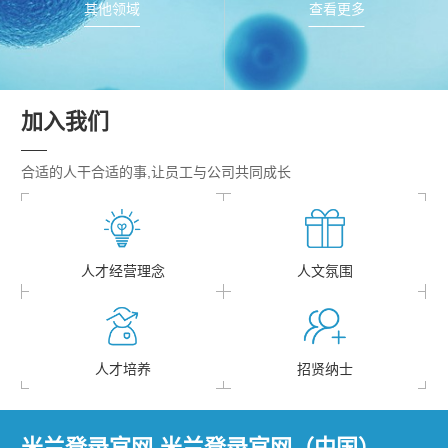
其他领域
查看更多
加入我们
合适的人干合适的事,让员工与公司共同成长
人才经营理念
人文氛围
人才培养
招贤纳士
米兰登录官网-米兰登录官网（中国）